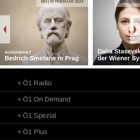
MO | 26 FEBRUAR 2024
BREGENZER
Dalia Stasevs
AUSGEWÄHLT
Bedrich Smetana in Prag
der Wiener S
Ö1 Radio
Ö1 On Demand
Ö1 Spezial
Ö1 Plus