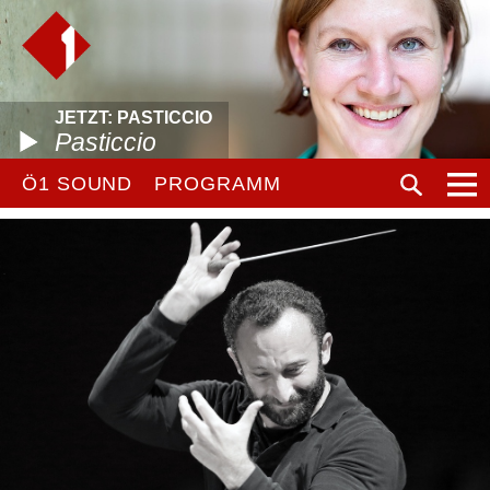
JETZT: PASTICCIO
Pasticcio
Ö1 SOUND
PROGRAMM