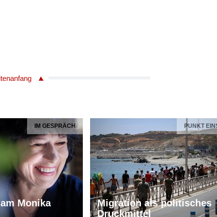
itenanfang
IM GESPRÄCH
PUNKT EIN
iam Monika
Migration als politisches
Druckmittel