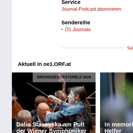
Service
Journal-Podcast abonnieren
Sendereihe
Ö1 Journale
Se
Aktuell in oe1.ORF.at
BREGENZER FESTSPIELE 2026
Dalia Stasevska am Pult
In memor
der Wiener Symphoniker
Helfer