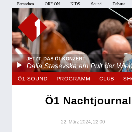
Fernsehen
ORF ON
KIDS
Sound
Debatte
JETZT: DAS Ö1 KONZERT
Dalia Stasevska am Pult der Wie
Ö1 SOUND
PROGRAMM
CLUB
SH
Ö1 Nachtjournal
22. März 2024, 22:00