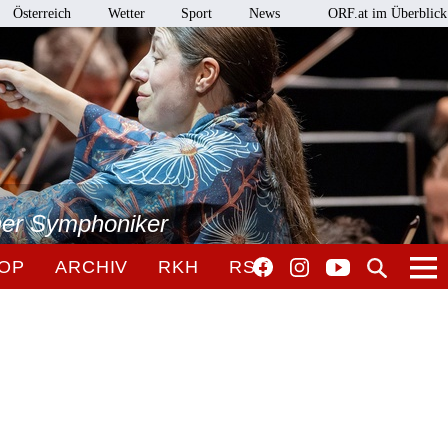
Österreich
Wetter
Sport
News
ORF.at im Überblick
ner Symphoniker
OP
ARCHIV
RKH
RSO