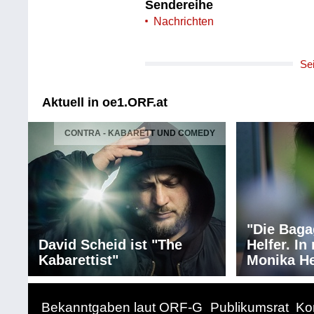
Sendereihe
Nachrichten
Se
Aktuell in oe1.ORF.at
CONTRA - KABARETT UND COMEDY
"Die Baga
David Scheid ist "The
Helfer. I
Kabarettist"
Monika He
Bekanntgaben laut ORF-G
Publikumsrat
Ko