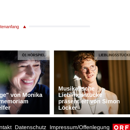
itenanfang
Ö1 HÖRSPIEL
LIEBLINGSSTÜCK
Musikalische
ge" von Monika
Lieblingsstücke
n memoriam
präsentiert von Simon
lfer
Löcker
ntakt
Datenschutz
Impressum/Offenlegung