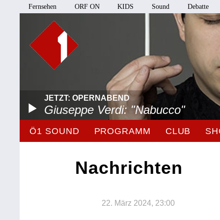
Fernsehen
ORF ON
KIDS
Sound
Debatte
JETZT: OPERNABEND
Giuseppe Verdi: "Nabucco"
Ö1 SOUND
PROGRAMM
CLUB
SH
Nachrichten
22. März 2024, 23:00