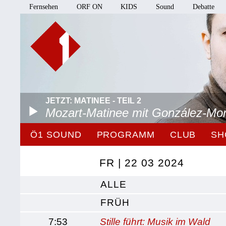
Fernsehen
ORF ON
KIDS
Sound
Debatte
JETZT: MATINEE - TEIL 2
Mozart-Matinee mit González-Mo
Ö1 SOUND
PROGRAMM
CLUB
SH
FR | 22 03 2024
ALLE
FRÜH
7:53
Stille führt: Musik im Wald