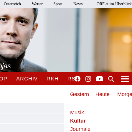
Österreich
Wetter
Sport
News
ORF.at im Überblick
njas
OP
ARCHIV
RKH
RSO
Gestern
Heute
Morg
Musik
Kultur
Journale