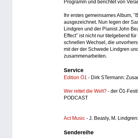
Programm und berichtet von Vera
Ihr erstes gemeinsames Album, "
ausgezeichnet. Nun legen der Saxo
Lindgren und der Pianist John Beas
Effect" ist nicht nur titelgebend f
schnellen Wechsel, die unvorherse
mit der der Schwede Lindgren un
zusammenarbeiten.
Service
Edition Ö1
- Dirk STermann: Zus
Wer rettet die Welt?
- der Ö1-Fest
PODCAST
Act Music
- J. Beasly, M. Lindgren:
Sendereihe