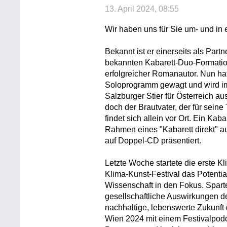
13. April 2024, 08:55
Wir haben uns für Sie um- und in 
Bekannt ist er einerseits als Part
bekannten Kabarett-Duo-Formatio
erfolgreicher Romanautor. Nun hat
Soloprogramm gewagt und wird im 
Salzburger Stier für Österreich a
doch der Brautvater, der für seine
findet sich allein vor Ort. Ein Ka
Rahmen eines "Kabarett direkt" au
auf Doppel-CD präsentiert.
Letzte Woche startete die erste Kl
Klima-Kunst-Festival das Potentia
Wissenschaft in den Fokus. Spart
gesellschaftliche Auswirkungen 
nachhaltige, lebenswerte Zukunft d
Wien 2024 mit einem Festivalpodca