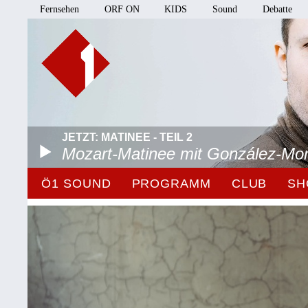
Fernsehen
ORF ON
KIDS
Sound
Debatte
JETZT: MATINEE - TEIL 2
Mozart-Matinee mit González-Mo
Ö1 SOUND
PROGRAMM
CLUB
SH