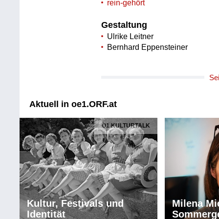
rein-gehört
Gestaltung
Ulrike Leitner
Bernhard Eppensteiner
Se
Aktuell in oe1.ORF.at
Ö1 KULTURTALK
Kultur, Festivals und
Milena Mi
Identität
Sommerg