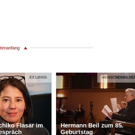
itenanfang
EX LIBRIS
MENSCHENBILDE
chiko Flasar im
Hermann Beil zum 85.
espräch
Geburtstag