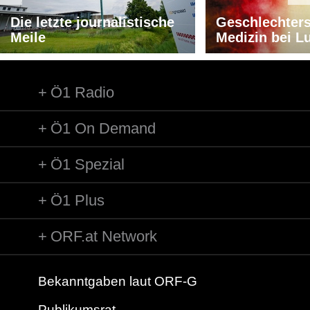
Die letzte journalistische
Geschlechters
Meile
Medizin bei L
Ö1 Radio
Ö1 On Demand
Ö1 Spezial
Ö1 Plus
ORF.at Network
Bekanntgaben laut ORF-G
Publikumsrat