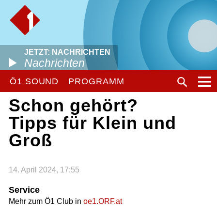
JETZT: NACHRICHTEN
Nachrichten
Ö1 SOUND
PROGRAMM
Schon gehört?
Tipps für Klein und
Groß
14. April 2024, 17:55
Service
Mehr zum Ö1 Club in
oe1.ORF.at