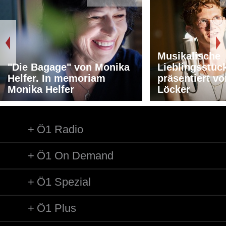
Musikalische
"Die Bagage" von Monika
Lieblingsstüc
Helfer. In memoriam
präsentiert v
Monika Helfer
Löcker
Ö1 Radio
Ö1 On Demand
Ö1 Spezial
Ö1 Plus