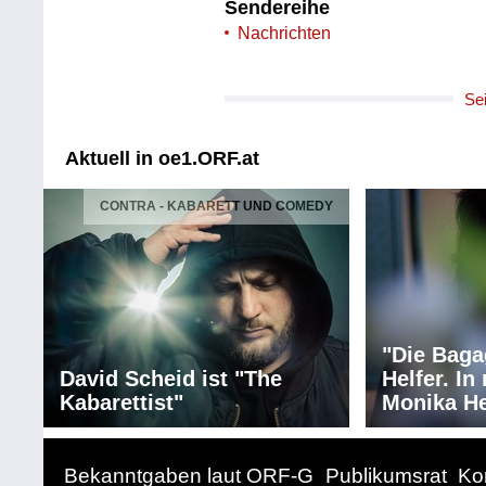
Sendereihe
Nachrichten
Se
Aktuell in oe1.ORF.at
CONTRA - KABARETT UND COMEDY
"Die Baga
David Scheid ist "The
Helfer. I
Kabarettist"
Monika He
Bekanntgaben laut ORF-G
Publikumsrat
Ko