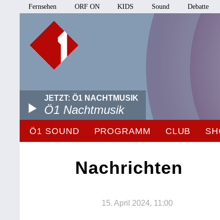
Fernsehen
ORF ON
KIDS
Sound
Debatte
JETZT: Ö1 NACHTMUSIK
Ö1 Nachtmusik
Ö1 SOUND
PROGRAMM
CLUB
SH
Nachrichten
15. April 2024, 11:00