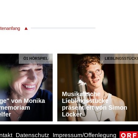
itenanfang
Ö1 HÖRSPIEL
LIEBLINGSSTÜCK
Musikalische
ge" von Monika
Lieblingsstücke
n memoriam
präsentiert von Simon
lfer
Löcker
ntakt
Datenschutz
Impressum/Offenlegung