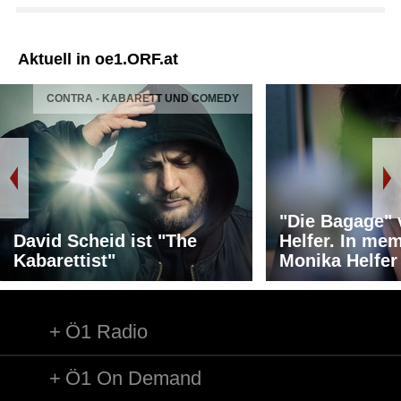
Aktuell in oe1.ORF.at
CONTRA - KABARETT UND COMEDY
"Die Bagage"
David Scheid ist "The
Helfer. In me
Kabarettist"
Monika Helfer
Ö1 Radio
Ö1 On Demand