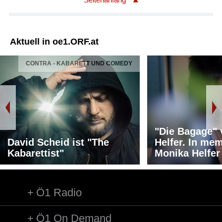
Aktuell in oe1.ORF.at
CONTRA - KABARETT UND COMEDY
"Die Bagage"
David Scheid ist "The
Helfer. In me
Kabarettist"
Monika Helfer
Ö1 Radio
Ö1 On Demand