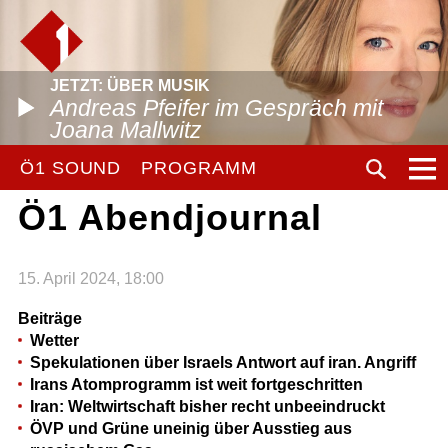
JETZT: ÜBER MUSIK
Andreas Pfeifer im Gespräch mit
Joana Mallwitz
Ö1 SOUND
PROGRAMM
Ö1 Abendjournal
15. April 2024, 18:00
Beiträge
Wetter
Spekulationen über Israels Antwort auf iran. Angriff
Irans Atomprogramm ist weit fortgeschritten
Iran: Weltwirtschaft bisher recht unbeeindruckt
ÖVP und Grüne uneinig über Ausstieg aus