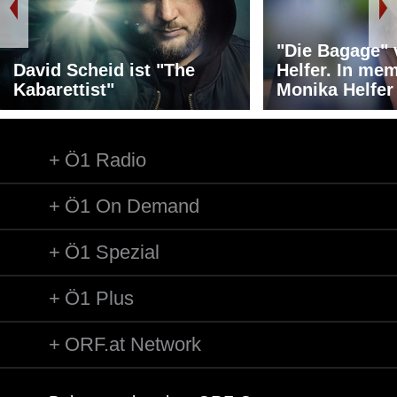
"Die Bagage"
David Scheid ist "The
Helfer. In me
Kabarettist"
Monika Helfer
Ö1 Radio
Ö1 On Demand
Ö1 Spezial
Ö1 Plus
ORF.at Network