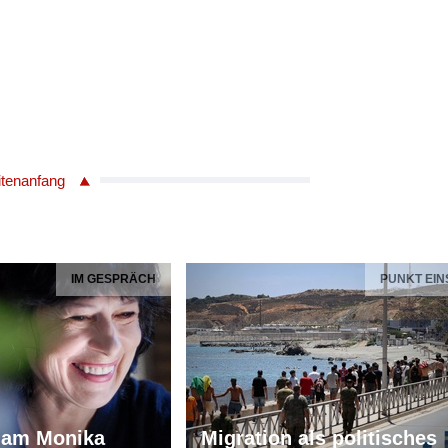
itenanfang
IM GESPRÄCH
PUNKT EIN
iam Monika
Migration als politisches