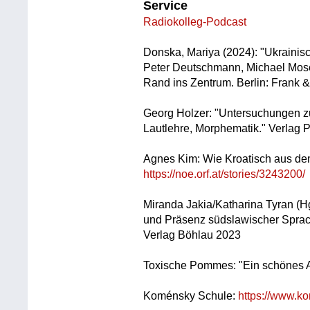
Service
Radiokolleg-Podcast
Donska, Mariya (2024): "Ukrainisc
Peter Deutschmann, Michael Moser
Rand ins Zentrum. Berlin: Frank 
Georg Holzer: "Untersuchungen zu
Lautlehre, Morphematik." Verlag 
Agnes Kim: Wie Kroatisch aus de
https://noe.orf.at/stories/3243200/
Miranda Jakia/Katharina Tyran (H
und Präsenz südslawischer Sprac
Verlag Böhlau 2023
Toxische Pommes: "Ein schönes A
Koménsky Schule:
https://www.k