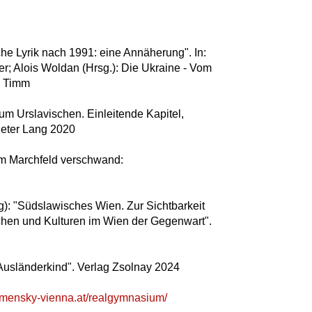
he Lyrik nach 1991: eine Annäherung". In:
; Alois Woldan (Hrsg.): Die Ukraine - Vom
& Timm
m Urslavischen. Einleitende Kapitel,
Peter Lang 2020
m Marchfeld verschwand:
g): "Südslawisches Wien. Zur Sichtbarkeit
hen und Kulturen im Wien der Gegenwart".
usländerkind". Verlag Zsolnay 2024
omensky-vienna.at/realgymnasium/