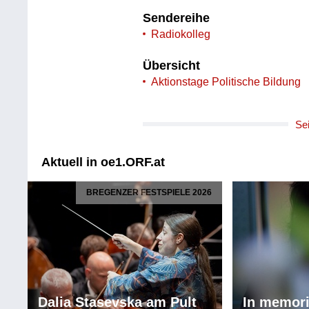
Sendereihe
Radiokolleg
Übersicht
Aktionstage Politische Bildung
Se
Aktuell in oe1.ORF.at
BREGENZER FESTSPIELE 2026
Dalia Stasevska am Pult
In memor