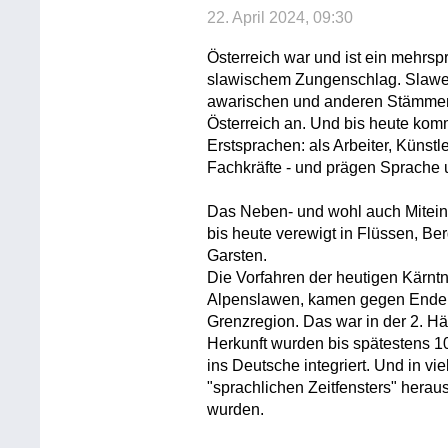
22. April 2024, 09:30
Österreich war und ist ein mehrsp
slawischem Zungenschlag. Slawen
awarischen und anderen Stämmen 
Österreich an. Und bis heute ko
Erstsprachen: als Arbeiter, Künstl
Fachkräfte - und prägen Sprache u
Das Neben- und wohl auch Mitein
bis heute verewigt in Flüssen, Ber
Garsten.
Die Vorfahren der heutigen Kärntn
Alpenslawen, kamen gegen Ende d
Grenzregion. Das war in der 2. Hä
Herkunft wurden bis spätestens 1
ins Deutsche integriert. Und in v
"sprachlichen Zeitfensters" hera
wurden.