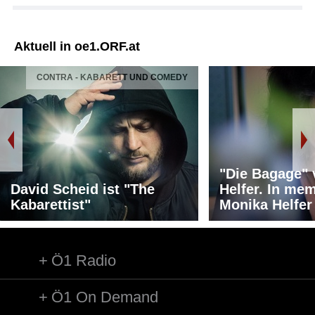
Aktuell in oe1.ORF.at
CONTRA - KABARETT UND COMEDY
"Die Bagage"
David Scheid ist "The
Helfer. In me
Kabarettist"
Monika Helfer
Ö1 Radio
Ö1 On Demand