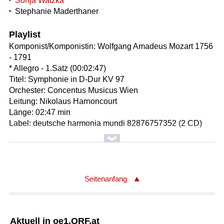
Sonja Watzka
Stephanie Maderthaner
Playlist
Komponist/Komponistin: Wolfgang Amadeus Mozart 1756
- 1791
* Allegro - 1.Satz (00:02:47)
Titel: Symphonie in D-Dur KV 97
Orchester: Concentus Musicus Wien
Leitung: Nikolaus Harnoncourt
Länge: 02:47 min
Label: deutsche harmonia mundi 82876757352 (2 CD)
Komponist/Komponistin: Antonio Vivaldi 1678 - 1741
* Allegro assai - 2.Satz
Titel: Konzert für 4 Violinen, Streicher und B.c. in e-moll
op.3 Nr.4 RV 550
Seitenanfang
Solist/Solistin: Patricia Kopatchinskaja
Solist/Solistin: Marco Bianchi
Solist/Solistin: Stefano Barneschi
Aktuell in oe1.ORF.at
Solist/Solistin: Liana Mosca