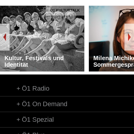
Ö1 KULTURTALK
Kultur, Festivals und
Milena Michik
Identität
Sommergespr
Ö1 Radio
Ö1 On Demand
Ö1 Spezial