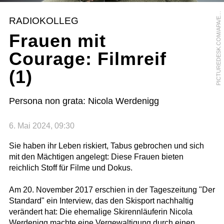
I
C
T
U
R
E
D
E
S
K
.
C
O
M
/
A
P
A
/
V
M
A
N
H
A
R
P
A
T
RADIOKOLLEG
E
Frauen mit
Courage: Filmreif
(1)
Persona non grata: Nicola Werdenigg
6. Mai 2024, 09:30
Sie haben ihr Leben riskiert, Tabus gebrochen und sich
mit den Mächtigen angelegt: Diese Frauen bieten
reichlich Stoff für Filme und Dokus.
Am 20. November 2017 erschien in der Tageszeitung "Der
Standard" ein Interview, das den Skisport nachhaltig
verändert hat: Die ehemalige Skirennläuferin Nicola
Werdenigg machte eine Vergewaltigung durch einen