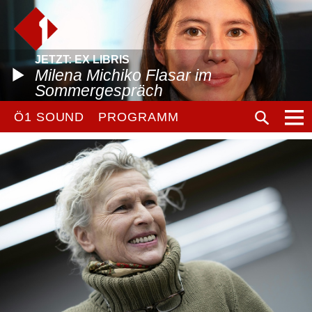
JETZT: EX LIBRIS
Milena Michiko Flasar im
Sommergespräch
Ö1 SOUND
PROGRAMM