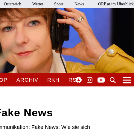
Österreich
Wetter
Sport
News
ORF.at im Überblick
OP
ARCHIV
RKH
RSO
 Fake News
mmunikation; Fake News: Wie sie sich