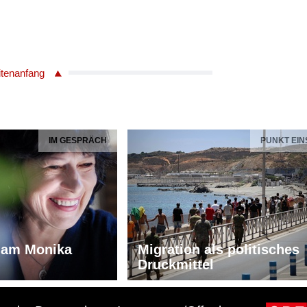
itenanfang
IM GESPRÄCH
PUNKT EIN
iam Monika
Migration als politisches
Druckmittel