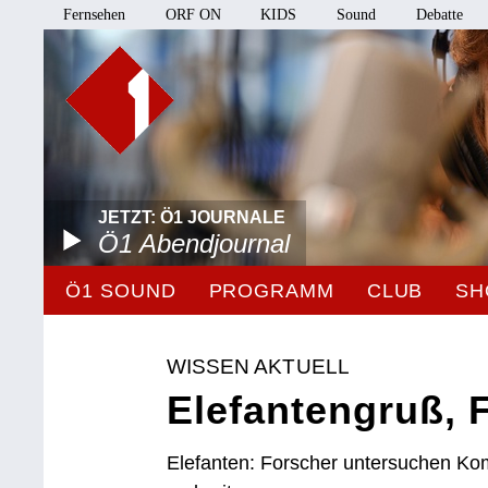
Fernsehen
ORF ON
KIDS
Sound
Debatte
JETZT: Ö1 JOURNALE
Ö1 Abendjournal
Ö1 SOUND
PROGRAMM
CLUB
SH
WISSEN AKTUELL
Elefantengruß,
Elefanten: Forscher untersuchen Ko