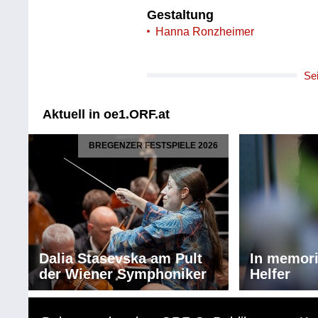
Gestaltung
Hanna Ronzheimer
Se
Aktuell in oe1.ORF.at
BREGENZER FESTSPIELE 2026
Dalia Stasevska am Pult
In memor
der Wiener Symphoniker
Helfer