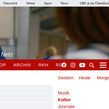
Österreich
Wetter
Sport
News
ORF.at im Überblick
 Netz
OP
ARCHIV
RKH
RSO
Gestern
Heute
Morg
Musik
Kultur
Journale