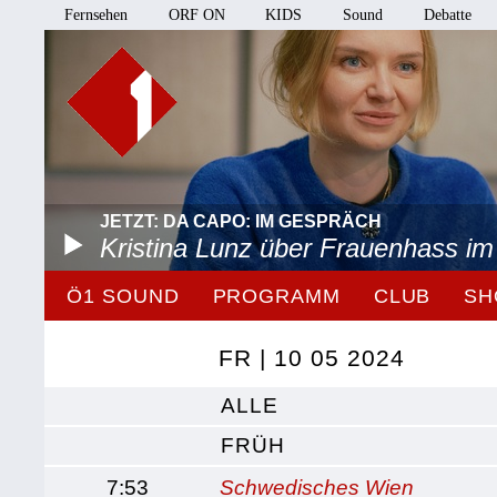
Fernsehen
ORF ON
KIDS
Sound
Debatte
JETZT: DA CAPO: IM GESPRÄCH
Kristina Lunz über Frauenhass im
Ö1 SOUND
PROGRAMM
CLUB
SH
FR | 10 05 2024
ALLE
FRÜH
7:53
Schwedisches Wien