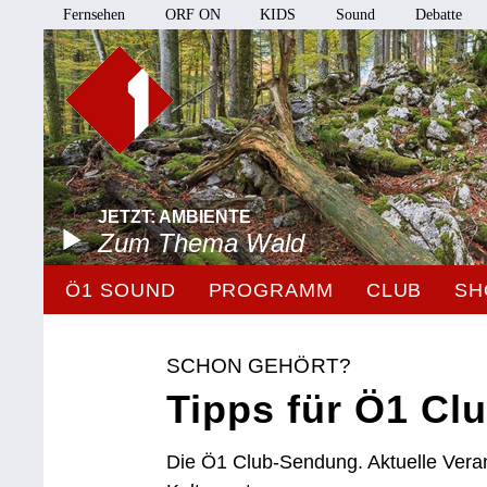
Fernsehen
ORF ON
KIDS
Sound
Debatte
JETZT: AMBIENTE
Zum Thema Wald
Ö1 SOUND
PROGRAMM
CLUB
SH
SCHON GEHÖRT?
Tipps für Ö1 Clu
Die Ö1 Club-Sendung. Aktuelle Vera