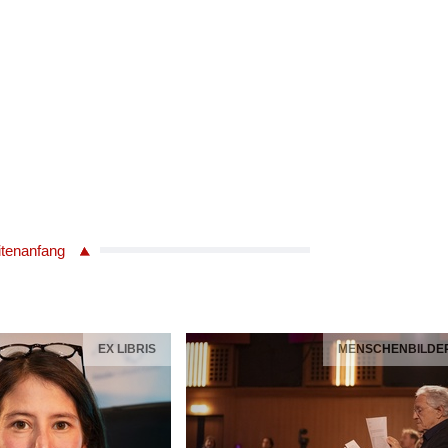
itenanfang
EX LIBRIS
MENSCHENBILDE