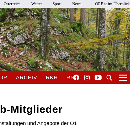
Österreich
Wetter
Sport
News
ORF.at im Überblick
OP
ARCHIV
RKH
RSO
b-Mitglieder
nstaltungen und Angebote der Ö1