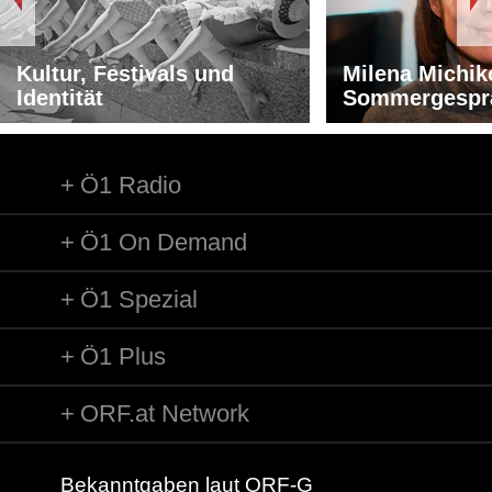
Kultur, Festivals und
Milena Michik
Identität
Sommergespr
Ö1 Radio
Ö1 On Demand
Ö1 Spezial
Ö1 Plus
ORF.at Network
Bekanntgaben laut ORF-G