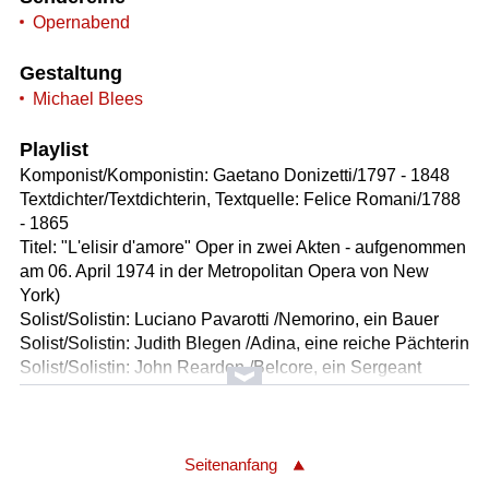
Opernabend
Gestaltung
Michael Blees
Playlist
Komponist/Komponistin: Gaetano Donizetti/1797 - 1848
Textdichter/Textdichterin, Textquelle: Felice Romani/1788
- 1865
Titel: "L'elisir d'amore" Oper in zwei Akten - aufgenommen
am 06. April 1974 in der Metropolitan Opera von New
York)
Solist/Solistin: Luciano Pavarotti /Nemorino, ein Bauer
Solist/Solistin: Judith Blegen /Adina, eine reiche Pächterin
Solist/Solistin: John Reardon /Belcore, ein Sergeant
Solist/Solistin: Ezio Flagello /Dulcamara, ein reisender
Quacksalber
Solist/Solistin: Loretta Di Franco /Giannetta, eine Bäuerin
Chor: Metropolitan Opera Chorus
Seitenanfang
Orchester: Metropolitan Opera Orchestra