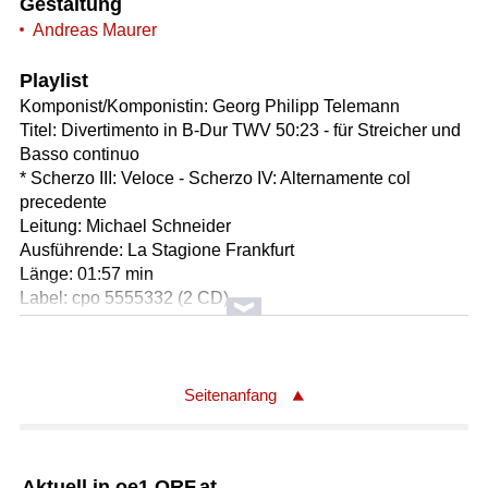
Gestaltung
Andreas Maurer
Playlist
Komponist/Komponistin: Georg Philipp Telemann
Titel: Divertimento in B-Dur TWV 50:23 - für Streicher und
Basso continuo
* Scherzo III: Veloce - Scherzo IV: Alternamente col
precedente
Leitung: Michael Schneider
Ausführende: La Stagione Frankfurt
Länge: 01:57 min
Label: cpo 5555332 (2 CD)
Komponist/Komponistin: Giacomo Puccini
Textdichter/Textdichterin, Textquelle: Giuseppe Adami
Vorlage: Alfred Maria Willner
Seitenanfang
Vorlage: Heinz Reichert
Komponist/Komponistin: Lorenzo Ferrero geb.1951
Titel: 1. Vorspiel (Prelude)
Aktuell in oe1.ORF.at