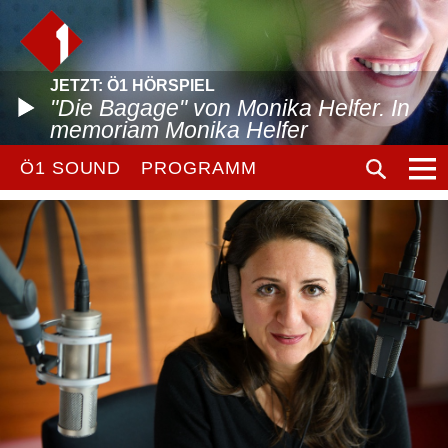
JETZT: Ö1 HÖRSPIEL
"Die Bagage" von Monika Helfer. In
memoriam Monika Helfer
Ö1 SOUND
PROGRAMM