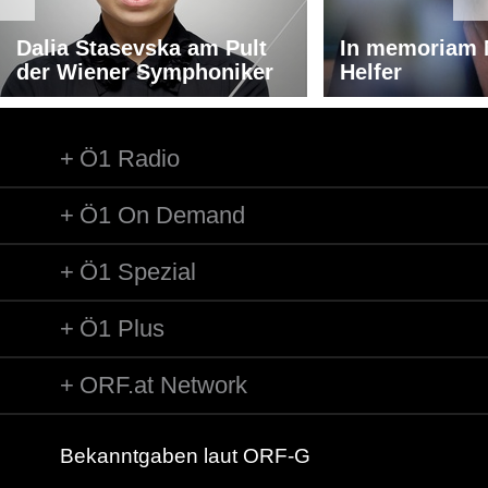
Dalia Stasevska am Pult
In memoriam 
der Wiener Symphoniker
Helfer
Ö1 Radio
Ö1 On Demand
Ö1 Spezial
Ö1 Plus
ORF.at Network
Bekanntgaben laut ORF-G