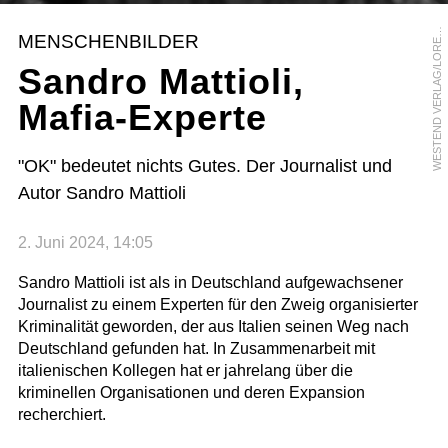
E
S
T
E
N
D
V
E
R
L
A
G
/
L
O
R
N
Z
O
M
A
C
O
T
T
W
A
MENSCHENBILDER
E
Sandro Mattioli,
Mafia-Experte
"OK" bedeutet nichts Gutes. Der Journalist und
Autor Sandro Mattioli
2. Juni 2024, 14:05
Sandro Mattioli ist als in Deutschland aufgewachsener
Journalist zu einem Experten für den Zweig organisierter
Kriminalität geworden, der aus Italien seinen Weg nach
Deutschland gefunden hat. In Zusammenarbeit mit
italienischen Kollegen hat er jahrelang über die
kriminellen Organisationen und deren Expansion
recherchiert.