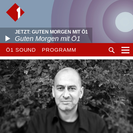
JETZT: GUTEN MORGEN MIT Ö1
Guten Morgen mit Ö1
Ö1 SOUND
PROGRAMM