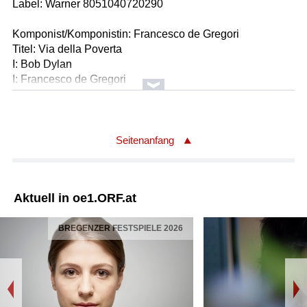
Label: Warner 8051040720290
Komponist/Komponistin: Francesco de Gregori
Titel: Via della Poverta
I: Bob Dylan
I: Francesco de Gregori
Label: Sony 88751 26882
Komponist/Komponistin: Ignition Spark
Titel: Straniero (Eigenaufnahme, unveröffentlicht)
Seitenanfang
I: Mattioli
I: Ignition Sparc
Label: Eigenaufnahme, unveröffentlicht
Aktuell in oe1.ORF.at
Komponist/Komponistin: Adriano Celentano
BREGENZER FESTSPIELE 2026
Titel: Svalutation
I: Celentano
I: Beretta
I: Pallavicini
I: Santercole
Label: Ariola 17066 AT