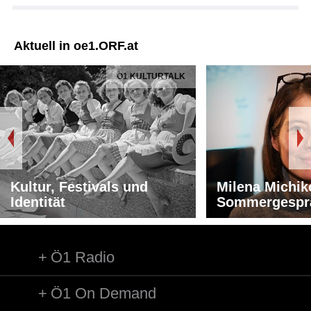
Aktuell in oe1.ORF.at
Ö1 KULTURTALK
Kultur, Festivals und
Milena Michik
Identität
Sommergespr
Ö1 Radio
Ö1 On Demand