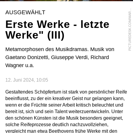
I
C
T
U
R
E
D
E
S
K
.
C
O
M
/
M
A
Y
E
V
A
N
P
S
AUSGEWÄHLT
R
Erste Werke - letzte
Werke" (III)
Metamorphosen des Musikdramas. Musik von
Gaetano Donizetti, Giuseppe Verdi, Richard
Wagner u.a.
12. Juni 2024, 10:05
Gestaltendes Schöpfertum ist stark von persönlicher Reife
beeinflusst, zu der ein kreativer Geist nur gelangen kann,
wenn er die Früchte seiner Arbeit kritisch beleuchtet und
bereit ist, sich und sein Talent weiterzuentwickeln. Unter
den schönen Künsten ist die Musik besonders geeignet,
solche Reifeprozesse deutlich nachzuvollziehen,
vergleicht man etwa Beethovens frühe Werke mit den