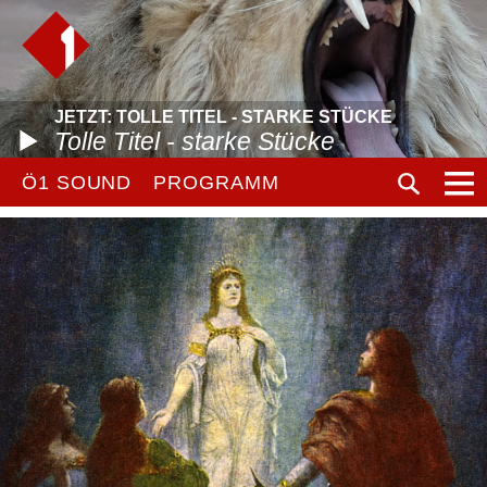
JETZT: TOLLE TITEL - STARKE STÜCKE
Tolle Titel - starke Stücke
Ö1 SOUND
PROGRAMM