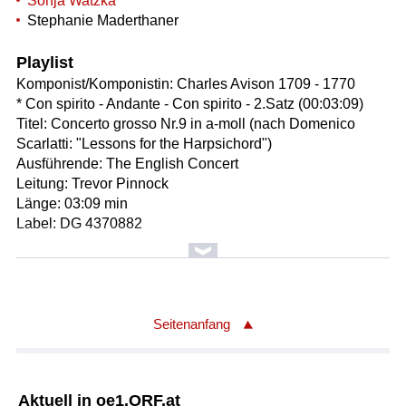
Sonja Watzka
Stephanie Maderthaner
Playlist
Komponist/Komponistin: Charles Avison 1709 - 1770
* Con spirito - Andante - Con spirito - 2.Satz (00:03:09)
Titel: Concerto grosso Nr.9 in a-moll (nach Domenico
Scarlatti: "Lessons for the Harpsichord")
Ausführende: The English Concert
Leitung: Trevor Pinnock
Länge: 03:09 min
Label: DG 4370882
Komponist/Komponistin: Peter Iljitsch Tschaikowsky
Bearbeiter/Bearbeiterin: Michail Pletnjow geb. 1957
Titel: Tanz der Zuckerfee aus dem Ballett "Der
Nußknacker" op.71 / Transkription für Klavier
Seitenanfang
Anderssprachiger Titel: Danse de la Fée Dragée /
Transkription für Klavier
Solist/Solistin: Claire Huangci
Aktuell in oe1.ORF.at
Länge: 02:04 min