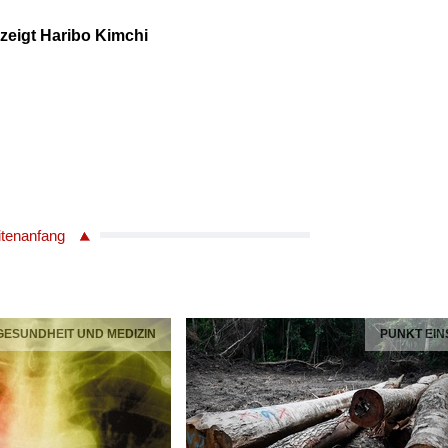
 zeigt Haribo Kimchi
itenanfang
 GESUNDHEIT UND MEDIZIN
PUNKT EIN