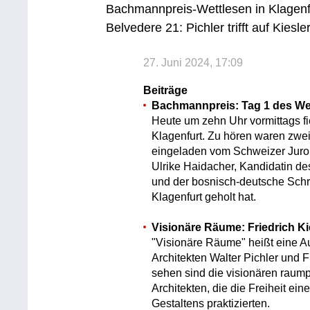
Bachmannpreis-Wettlesen in Klagenf
Belvedere 21: Pichler trifft auf Kiesle
27. Juni 2024, 17:09
Beiträge
Bachmannpreis: Tag 1 des We
Heute um zehn Uhr vormittags fi
Klagenfurt. Zu hören waren zwe
eingeladen vom Schweizer Juror
Ulrike Haidacher, Kandidatin d
und der bosnisch-deutsche Schrif
Klagenfurt geholt hat.
Visionäre Räume: Friedrich Ki
"Visionäre Räume" heißt eine Au
Architekten Walter Pichler und F
sehen sind die visionären raump
Architekten, die die Freiheit e
Gestaltens praktizierten.