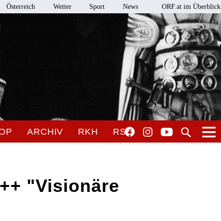
Österreich
Wetter
Sport
News
ORF.at im Überblick
OP
ARCHIV
RKH
RSO
++ "Visionäre