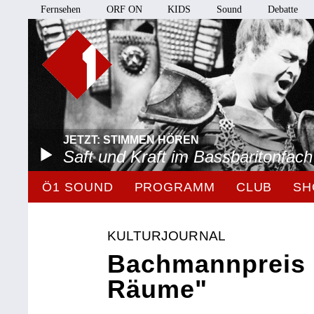
Fernsehen
ORF ON
KIDS
Sound
Debatte
JETZT: STIMMEN HÖREN
Saft und Kraft im Bassbaritonfach
Ö1 SOUND
PROGRAMM
CLUB
SH
KULTURJOURNAL
Bachmannpreis 
Räume"