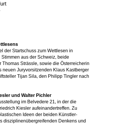
urt
r
ttlesens
el der Startschuss zum Wettlesen in
i Stimmen aus der Schweiz, beide
 Thomas Strässle, sowie die Österreicherin
es neuen Juryvorsitzenden Klaus Kastberger
tsteller Tijan Sila, den Philipp Tingler nach
esler und Walter Pichler
sstellung im Belvedere 21, in der die
riedrich Kiesler aufeinandertreffen. Zu
lastischen Ideen der beiden Künstler-
ines disziplinenübergreifenden Denkens und