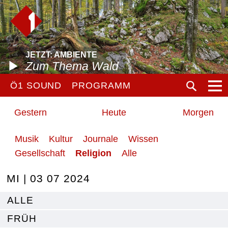
JETZT: AMBIENTE
Zum Thema Wald
Ö1 SOUND
PROGRAMM
Gestern
Heute
Morgen
Musik
Kultur
Journale
Wissen
Gesellschaft
Religion
Alle
MI | 03 07 2024
ALLE
FRÜH