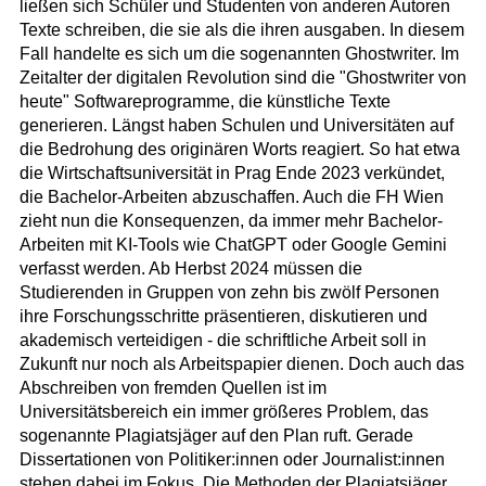
ließen sich Schüler und Studenten von anderen Autoren
Texte schreiben, die sie als die ihren ausgaben. In diesem
Fall handelte es sich um die sogenannten Ghostwriter. Im
Zeitalter der digitalen Revolution sind die "Ghostwriter von
heute" Softwareprogramme, die künstliche Texte
generieren. Längst haben Schulen und Universitäten auf
die Bedrohung des originären Worts reagiert. So hat etwa
die Wirtschaftsuniversität in Prag Ende 2023 verkündet,
die Bachelor-Arbeiten abzuschaffen. Auch die FH Wien
zieht nun die Konsequenzen, da immer mehr Bachelor-
Arbeiten mit KI-Tools wie ChatGPT oder Google Gemini
verfasst werden. Ab Herbst 2024 müssen die
Studierenden in Gruppen von zehn bis zwölf Personen
ihre Forschungsschritte präsentieren, diskutieren und
akademisch verteidigen - die schriftliche Arbeit soll in
Zukunft nur noch als Arbeitspapier dienen. Doch auch das
Abschreiben von fremden Quellen ist im
Universitätsbereich ein immer größeres Problem, das
sogenannte Plagiatsjäger auf den Plan ruft. Gerade
Dissertationen von Politiker:innen oder Journalist:innen
stehen dabei im Fokus. Die Methoden der Plagiatsjäger