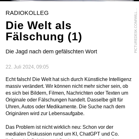
I
C
T
U
R
E
D
E
S
K
.
C
O
M
/
W
I
L
F
R
I
E
D
G
R
E
D
L
E
R
-
O
X
E
N
B
A
U
E
P
R
RADIOKOLLEG
L
Die Welt als
Fälschung (1)
Die Jagd nach dem gefälschten Wort
22. Juli 2024, 09:05
Echt falsch! Die Welt hat sich durch Künstliche Intelligenz
massiv verändert. Wir können nicht mehr sicher sein, ob
es sich bei Bildern, Filmen, Nachrichten oder Texten um
Originale oder Fälschungen handelt. Dasselbe gilt für
Uhren, Autos oder Medikamente. Die Suche nach dem
Originären wird zur Lebensaufgabe.
Das Problem ist nicht wirklich neu: Schon vor der
medialen Diskussion rund um KI, ChatGPT und Co.