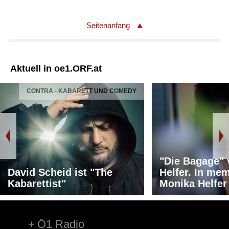
Seitenanfang
Aktuell in oe1.ORF.at
CONTRA - KABARETT UND COMEDY
"Die Bagage"
David Scheid ist "The
Helfer. In me
Kabarettist"
Monika Helfer
Ö1 Radio