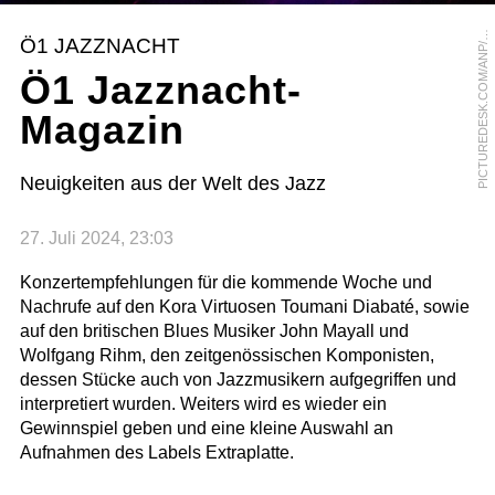
I
C
T
U
R
E
D
E
S
K
.
C
O
M
/
A
N
P
R
A
M
O
N
V
A
N
F
L
Y
M
E
P
N
Ö1 JAZZNACHT
/
Ö1 Jazznacht-
Magazin
Neuigkeiten aus der Welt des Jazz
27. Juli 2024, 23:03
Konzertempfehlungen für die kommende Woche und
Nachrufe auf den Kora Virtuosen Toumani Diabaté, sowie
auf den britischen Blues Musiker John Mayall und
Wolfgang Rihm, den zeitgenössischen Komponisten,
dessen Stücke auch von Jazzmusikern aufgegriffen und
interpretiert wurden. Weiters wird es wieder ein
Gewinnspiel geben und eine kleine Auswahl an
Aufnahmen des Labels Extraplatte.