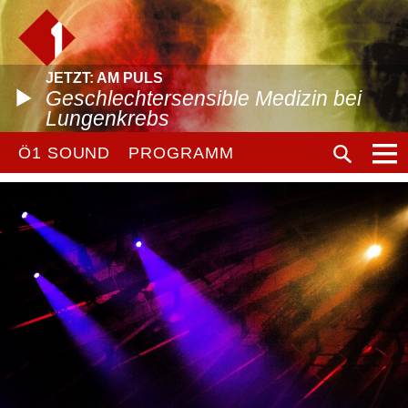
JETZT: AM PULS
Geschlechtersensible Medizin bei
Lungenkrebs
Ö1 SOUND
PROGRAMM