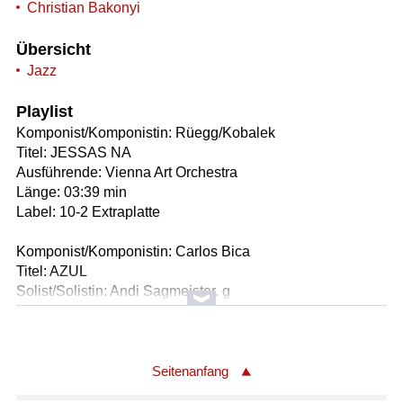
Christian Bakonyi
Übersicht
Jazz
Playlist
Komponist/Komponistin: Rüegg/Kobalek
Titel: JESSAS NA
Ausführende: Vienna Art Orchestra
Länge: 03:39 min
Label: 10-2 Extraplatte
Komponist/Komponistin: Carlos Bica
Titel: AZUL
Solist/Solistin: Andi Sagmeister. g
Solist/Solistin: Robert Bauchinger, b
Solist/Solistin: Raphael Giller, dr
Länge: 05:30 min
Label: Soundc 001
Seitenanfang