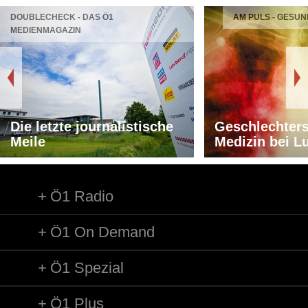
DOUBLECHECK - DAS Ö1
AM PULS - GESUN
MEDIENMAGAZIN
Die letzte journalistische
Geschlechters
Meile
Medizin bei L
Ö1 Radio
Ö1 On Demand
Ö1 Spezial
Ö1 Plus