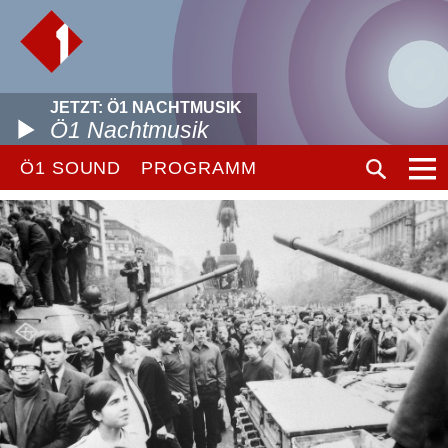
JETZT: Ö1 NACHTMUSIK
Ö1 Nachtmusik
Ö1 SOUND
PROGRAMM