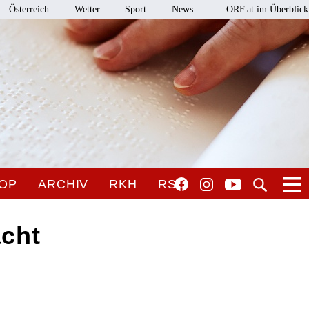
Österreich
Wetter
Sport
News
ORF.at im Überblick
OP
ARCHIV
RKH
RSO
acht