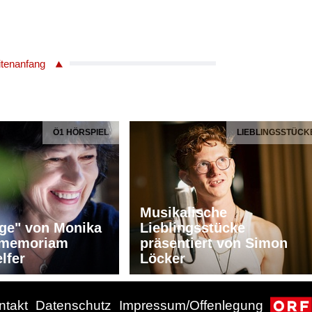
itenanfang
Ö1 HÖRSPIEL
LIEBLINGSSTÜCK
Musikalische
ge" von Monika
Lieblingsstücke
n memoriam
präsentiert von Simon
lfer
Löcker
ntakt
Datenschutz
Impressum/Offenlegung