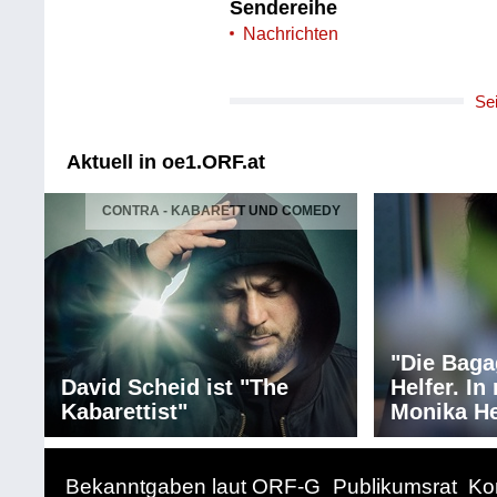
Sendereihe
Nachrichten
Se
Aktuell in oe1.ORF.at
CONTRA - KABARETT UND COMEDY
"Die Baga
David Scheid ist "The
Helfer. I
Kabarettist"
Monika He
Bekanntgaben laut ORF-G
Publikumsrat
Ko