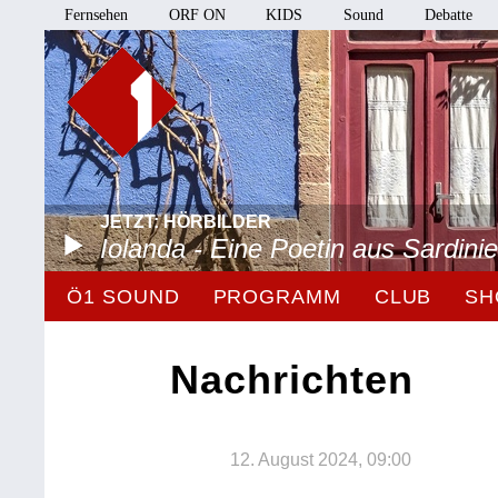
Fernsehen
ORF ON
KIDS
Sound
Debatte
JETZT: HÖRBILDER
Iolanda - Eine Poetin aus Sardini
Ö1 SOUND
PROGRAMM
CLUB
SH
Nachrichten
12. August 2024, 09:00