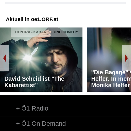
Aktuell in oe1.ORF.at
CONTRA - KABARETT UND COMEDY
"Die Bagage"
David Scheid ist "The
Helfer. In me
Kabarettist"
Monika Helfer
Ö1 Radio
Ö1 On Demand