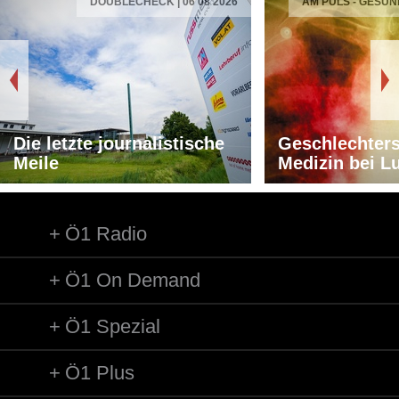
DOUBLECHECK | 06 08 2026
AM PULS - GESUN
Die letzte journalistische
Geschlechters
Meile
Medizin bei L
Ö1 Radio
Ö1 On Demand
Ö1 Spezial
Ö1 Plus