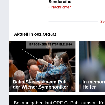
Sendereihe
Nachrichten
Se
Aktuell in oe1.ORF.at
BREGENZER FESTSPIELE 2026
Dalia Stasevska am Pult
In memor
der Wiener Symphoniker
Helfer
Bekanntgaben laut ORF-G
Publikumsrat
Ko