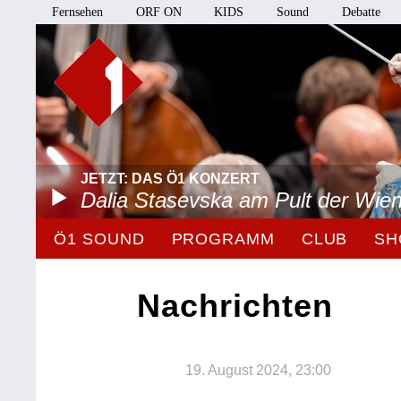
Fernsehen
ORF ON
KIDS
Sound
Debatte
JETZT: DAS Ö1 KONZERT
Dalia Stasevska am Pult der Wie
Ö1 SOUND
PROGRAMM
CLUB
SH
Nachrichten
19. August 2024, 23:00