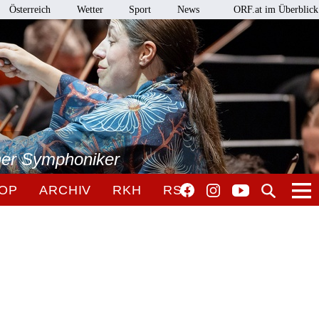
Österreich
Wetter
Sport
News
ORF.at im Überblick
ner Symphoniker
OP
ARCHIV
RKH
RSO