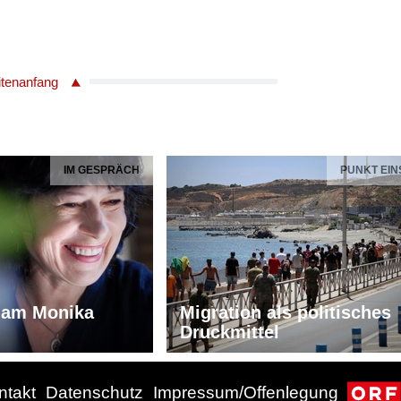
itenanfang
IM GESPRÄCH
PUNKT EIN
iam Monika
Migration als politisches
Druckmittel
ntakt
Datenschutz
Impressum/Offenlegung