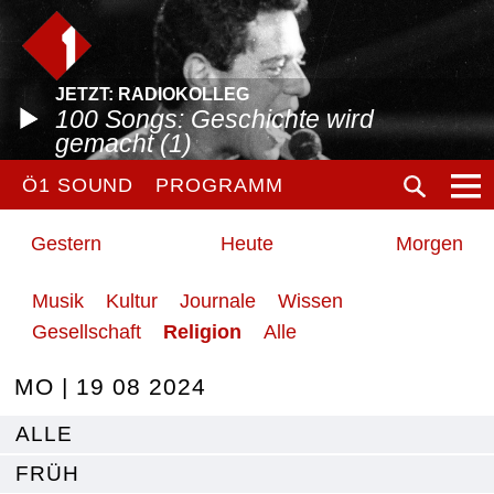
JETZT: RADIOKOLLEG
100 Songs: Geschichte wird
gemacht (1)
Ö1 SOUND
PROGRAMM
Gestern
Heute
Morgen
Musik
Kultur
Journale
Wissen
Gesellschaft
Religion
Alle
MO | 19 08 2024
ALLE
FRÜH