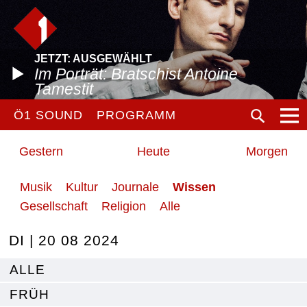
JETZT: AUSGEWÄHLT
Im Porträt: Bratschist Antoine
Tamestit
Ö1 SOUND
PROGRAMM
Gestern
Heute
Morgen
Musik
Kultur
Journale
Wissen
Gesellschaft
Religion
Alle
DI | 20 08 2024
ALLE
FRÜH