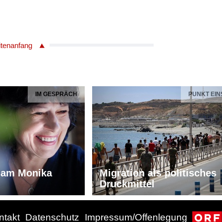
itenanfang
IM GESPRÄCH
PUNKT EIN
iam Monika
Migration als politisches
Druckmittel
ntakt
Datenschutz
Impressum/Offenlegung