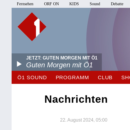
Fernsehen
ORF ON
KIDS
Sound
Debatte
JETZT: GUTEN MORGEN MIT Ö1
Guten Morgen mit Ö1
Ö1 SOUND
PROGRAMM
CLUB
SH
Nachrichten
22. August 2024, 05:00