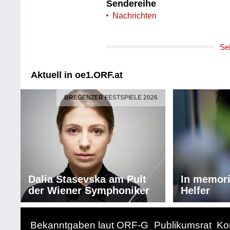
Sendereihe
Nachrichten
Se
Aktuell in oe1.ORF.at
BREGENZER FESTSPIELE 2026
Dalia Stasevska am Pult
In memor
der Wiener Symphoniker
Helfer
Bekanntgaben laut ORF-G
Publikumsrat
Ko