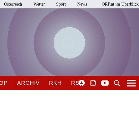
Österreich
Wetter
Sport
News
ORF.at im Überblick
OP
ARCHIV
RKH
RSO