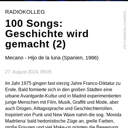
I
C
T
U
R
E
D
E
S
K
.
C
O
M
/
E
F
E
A
R
I
O
R
U
I
P
M
Z
RADIOKOLLEG
/
100 Songs:
Geschichte wird
gemacht (2)
Mecano - Hijo de la luna (Spanien, 1986)
27. August 2024, 09:05
Im Jahr 1975 gingen fast vierzig Jahre Franco-Diktatur zu
Ende. Bald formierte sich in den großen Städten eine
urbane Avantgarde-Kultur und in Madrid experimentierten
junge Menschen mit Film, Musik, Graffiti und Mode, aber
auch Drogen, Alltagssprache und Geschlechterrollen.
Inspiriert von Punk und New Wave nahm die sog. 'Movida
Madrilena' bald hedonistische Züge an, grelle Farben,
große Frisuren und viel Make-up prägten die Bewegung.