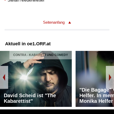
Stefan Niederwieser
Seitenanfang
Aktuell in oe1.ORF.at
CONTRA - KABARETT UND COMEDY
"Die Bagage"
David Scheid ist "The
Helfer. In me
Kabarettist"
Monika Helfer