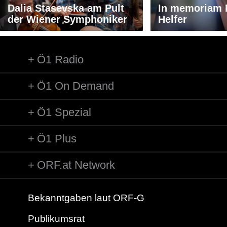
Dalia Stasevska am Pult
In memoriam 
der Wiener Symphoniker
Helfer
Ö1 Radio
Ö1 On Demand
Ö1 Spezial
Ö1 Plus
ORF.at Network
Bekanntgaben laut ORF-G
Publikumsrat