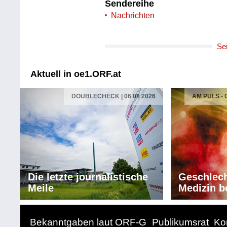
Sendereihe
Nachrichten
Se
Aktuell in oe1.ORF.at
DOUBLECHECK | 06 08 2026
AM PULS -
Die letzte journalistische
Geschlech
Meile
Medizin b
Bekanntgaben laut ORF-G
Publikumsrat
Ko