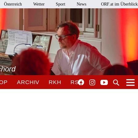
Österreich
Wetter
Sport
News
ORF.at im Überblick
chord
OP
ARCHIV
RKH
RSO