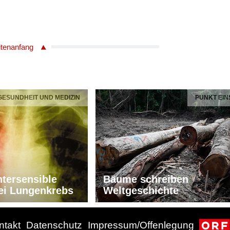
itenanfang
 GESUNDHEIT UND MEDIZIN
PUNKT EIN
tersensible
Bäume schreiben
ei Lungenkrebs
Weltgeschichte
ntakt
Datenschutz
Impressum/Offenlegung