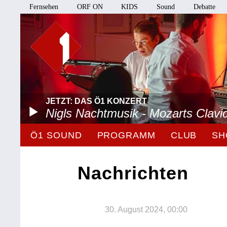
Fernsehen
ORF ON
KIDS
Sound
Debatte
JETZT: DAS Ö1 KONZERT
Nigls Nachtmusik - Mozarts Clavi
Ö1 SOUND
PROGRAMM
CLUB
SH
Nachrichten
30. August 2024, 00:00