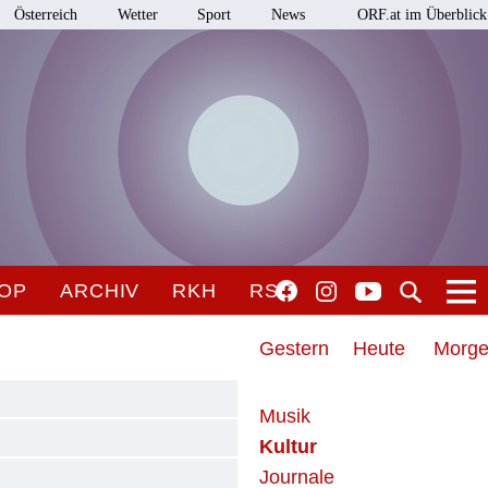
Österreich
Wetter
Sport
News
ORF.at im Überblick
OP
ARCHIV
RKH
RSO
Gestern
Heute
Morg
Musik
Kultur
Journale