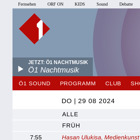
Fernsehen
ORF ON
KIDS
Sound
Debatte
JETZT: Ö1 NACHTMUSIK
Ö1 Nachtmusik
Ö1 SOUND
PROGRAMM
CLUB
SH
DO | 29 08 2024
ALLE
FRÜH
7:55
Hasan Ulukisa, Medienkunst