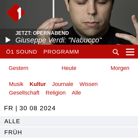
JETZT: OPERNABEND
Giuseppe Verdi: "Nabucco"
Ö1 SOUND
PROGRAMM
Gestern
Heute
Morgen
Musik
Kultur
Journale
Wissen
Gesellschaft
Religion
Alle
FR | 30 08 2024
ALLE
FRÜH