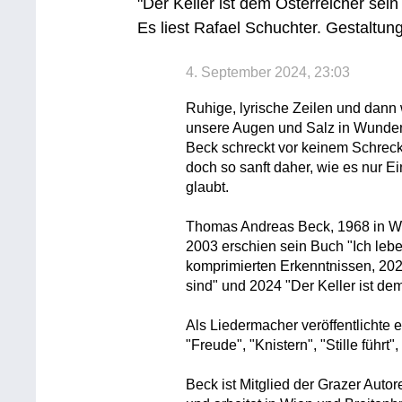
"Der Keller ist dem Österreicher se
Es liest Rafael Schuchter. Gestaltun
4. September 2024, 23:03
Ruhige, lyrische Zeilen und dann 
unsere Augen und Salz in Wunden
Beck schreckt vor keinem Schrec
doch so sanft daher, wie es nur Ei
glaubt.
Thomas Andreas Beck, 1968 in Wie
2003 erschien sein Buch "Ich lebe 
komprimierten Erkenntnissen, 202
sind" und 2024 "Der Keller ist de
Als Liedermacher veröffentlichte e
"Freude", "Knistern", "Stille führt"
Beck ist Mitglied der Grazer Auto