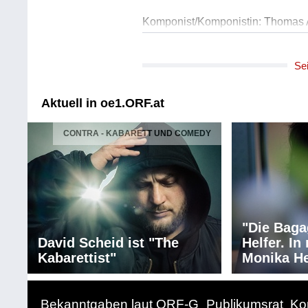
Komponist/Komponistin: Thomas
Album: Alles brennt
Titel: Alles brennt
Se
(Hoanzl, 2021)
Musik zum Teil unterlegt!
I: Thomas Andreas Beck
Aktuell in oe1.ORF.at
Länge: 03:45 min
Label: 9006472038504
CONTRA - KABARETT UND COMEDY
Untertitel: Thomas Andreas Beck
Album: Ernst
Titel: Strones
(Medienmanufaktur Wien, 2022)
I: Thomas Andreas Beck
"Die Baga
Länge: 03:30 min
David Scheid ist "The
Helfer. I
Label: B0BF2YP486
Kabarettist"
Monika He
Komponist/Komponistin: Thomas
Album: Ernst
Bekanntgaben laut ORF-G
Publikumsrat
Ko