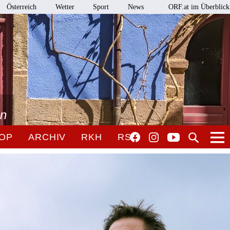
Österreich
Wetter
Sport
News
ORF.at im Überblick
en
OP
ARCHIV
RKH
RSO