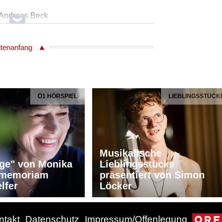
 Andreas Beck
itenanfang
Ö1 HÖRSPIEL
LIEBLINGSSTÜCK
Musikalische
ge" von Monika
Lieblingsstücke
n memoriam
präsentiert von Simon
lfer
Löcker
 Andreas Beck
ntakt
Datenschutz
Impressum/Offenlegung