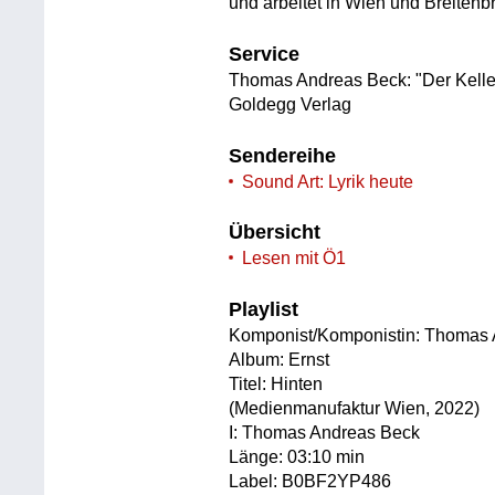
und arbeitet in Wien und Breiten
Service
Thomas Andreas Beck: "Der Keller
Goldegg Verlag
Sendereihe
Sound Art: Lyrik heute
Übersicht
Lesen mit Ö1
Playlist
Komponist/Komponistin: Thomas
Album: Ernst
Titel: Hinten
(Medienmanufaktur Wien, 2022)
I: Thomas Andreas Beck
Länge: 03:10 min
Label: B0BF2YP486