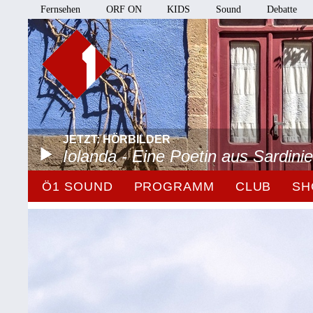
Fernsehen
ORF ON
KIDS
Sound
Debatte
JETZT: HÖRBILDER
Iolanda - Eine Poetin aus Sardini
Ö1 SOUND
PROGRAMM
CLUB
SH