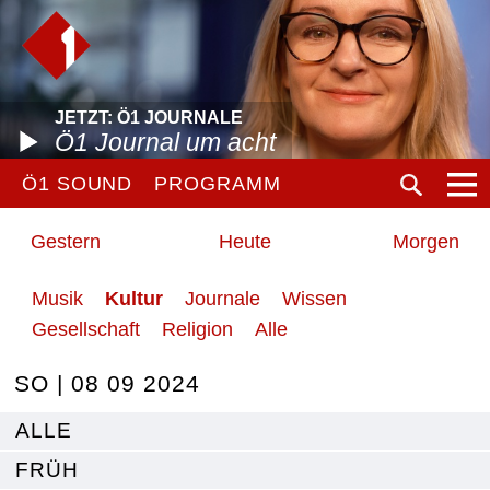
JETZT: Ö1 JOURNALE
Ö1 Journal um acht
Ö1 SOUND
PROGRAMM
Gestern
Heute
Morgen
Musik
Kultur
Journale
Wissen
Gesellschaft
Religion
Alle
SO | 08 09 2024
ALLE
FRÜH