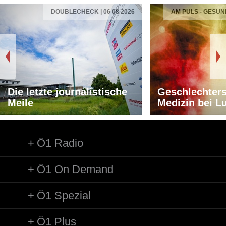
DOUBLECHECK | 06 08 2026
AM PULS - GESUN
Die letzte journalistische
Geschlechters
Meile
Medizin bei L
Ö1 Radio
Ö1 On Demand
Ö1 Spezial
Ö1 Plus