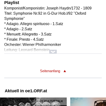
Playlist
Komponist/Komponistin: Joseph Haydn/1732 - 1809
Titel: Symphonie Nr.92 in G-Dur Hob.I/92 "Oxford
Symphonie"
* Adagio. Allegro spirituoso - 1.Satz
* Adagio - 2.Satz
* Menuett: Allegretto - 3.Satz
* Finale: Presto - 4.Satz
Orchester: Wiener Philharmoniker
Leitung: Leonard Bernstein
Länge: 27:43 min
Label: DG 4137772
Komponist/Komponistin: Wolfgang Amadeus Mozart/1756
Seitenanfang
- 1791
Titel: Sinfonia concertante für Oboe, Klarinette, Horn,
Fagott und Orchester in Es-Dur KV 297b
Aktuell in oe1.ORF.at
* Allegro - 1.Satz
* Adagio - 2.Satz
Ö1 KULTURTALK
* Andantino con variazioni - 3.Satz