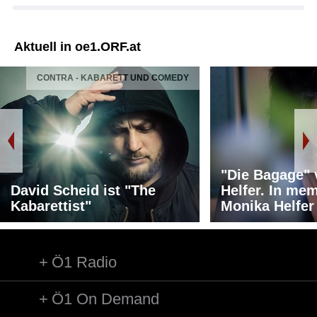
Aktuell in oe1.ORF.at
CONTRA - KABARETT UND COMEDY
"Die Bagage"
David Scheid ist "The
Helfer. In me
Kabarettist"
Monika Helfer
Ö1 Radio
Ö1 On Demand