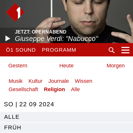
JETZT: OPERNABEND
Giuseppe Verdi: "Nabucco"
Ö1 SOUND
PROGRAMM
Gestern
Heute
Morgen
Musik
Kultur
Journale
Wissen
Gesellschaft
Religion
Alle
SO | 22 09 2024
ALLE
FRÜH