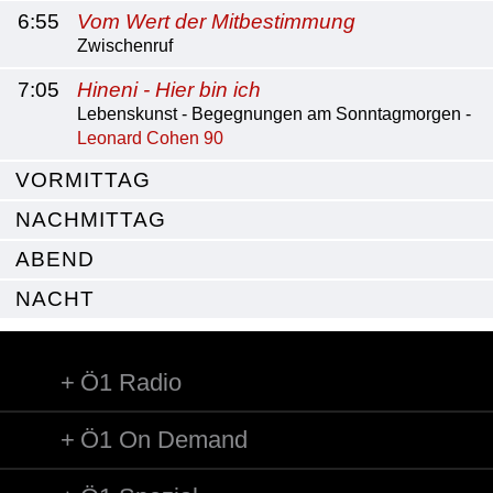
6:55
Vom Wert der Mitbestimmung
Zwischenruf
7:05
Hineni - Hier bin ich
Lebenskunst - Begegnungen am Sonntagmorgen -
Leonard Cohen 90
VORMITTAG
NACHMITTAG
ABEND
NACHT
Ö1 Radio
Ö1 On Demand